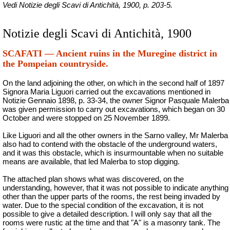
Vedi Notizie degli Scavi di Antichità, 1900, p. 203-5.
Notizie degli Scavi di Antichità, 1900
SCAFATI — Ancient ruins in the Muregine district in
the Pompeian countryside.
On the land adjoining the other, on which in the second half of 1897
Signora Maria Liguori carried out the excavations mentioned in
Notizie Gennaio 1898, p. 33-34, the owner Signor Pasquale Malerba
was given permission to carry out excavations, which began on 30
October and were stopped on 25 November 1899.
Like Liguori and all the other owners in the Sarno valley, Mr Malerba
also had to contend with the obstacle of the underground waters,
and it was this obstacle, which is insurmountable when no suitable
means are available, that led Malerba to stop digging.
The attached plan shows what was discovered, on the
understanding, however, that it was not possible to indicate anything
other than the upper parts of the rooms, the rest being invaded by
water. Due to the special condition of the excavation, it is not
possible to give a detailed description. I will only say that all the
rooms were rustic at the time and that "A" is a masonry tank. The