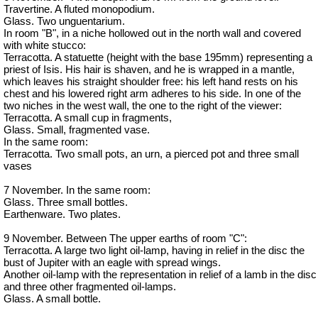
Travertine. A fluted monopodium.
Glass. Two unguentarium.
In room "B", in a niche hollowed out in the north wall and covered
with white stucco:
Terracotta. A statuette (height with the base 195mm) representing a
priest of Isis. His hair is shaven, and he is wrapped in a mantle,
which leaves his straight shoulder free: his left hand rests on his
chest and his lowered right arm adheres to his side. In one of the
two niches in the west wall, the one to the right of the viewer:
Terracotta. A small cup in fragments,
Glass. Small, fragmented vase.
In the same room:
Terracotta. Two small pots, an urn, a pierced pot and three small
vases
7 November. In the same room:
Glass. Three small bottles.
Earthenware. Two plates.
9 November. Between The upper earths of room "C":
Terracotta. A large two light oil-lamp, having in relief in the disc the
bust of Jupiter with an eagle with spread wings.
Another oil-lamp with the representation in relief of a lamb in the disc
and three other fragmented oil-lamps.
Glass. A small bottle.