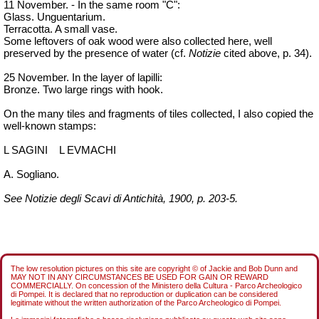
11 November. - In the same room "C":
Glass. Unguentarium.
Terracotta. A small vase.
Some leftovers of oak wood were also collected here, well
preserved by the presence of water (cf.
Notizie
cited above, p. 34).
25 November. In the layer of lapilli:
Bronze. Two large rings with hook.
On the many tiles and fragments of tiles collected, I also copied the
well-known stamps:
L SAGINI
L EVMACHI
A. Sogliano.
See Notizie degli Scavi di Antichità, 1900, p. 203-5.
The low resolution pictures on this site are copyright © of Jackie and Bob Dunn and
MAY NOT IN ANY CIRCUMSTANCES BE USED FOR GAIN OR REWARD
COMMERCIALLY. On concession of the Ministero della Cultura - Parco Archeologico
di Pompei. It is declared that no reproduction or duplication can be considered
legitimate without the written authorization of the Parco Archeologico di Pompei.