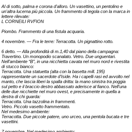
Al di sotto, palma e corona d'alloro. Un vasettino, un pentolino e
un'altra lucerna più piccola. Un frammento di tegola con la marca in
lettere rilevate:
L CORNEILI RVFION
Piombo. Frammento di una fistula
acquaria
.
4 novembre. — Fra le terre: Terracotta. Un
pignattino
rotto.
6 detto. — Alla profondità di m.1,40 dal piano della campagna:
Travertino. Un monopodio scanalato. Vetro. Due unguentari.
Nell’ambiente “B”, in una nicchietta cavata nel muro nord e rivestita
di stucco bianco:
Terracotta. Una statuetta (alta con la basetta
mill
. 195)
rappresentante un sacerdote d'Iside. Ha i capelli rasi ed avvolto nel
manto, che lascia liberi la spalla dritta: la mano sinistra tra poggia
sul petto e il braccio destro abbassato aderisce al fianco. Nell'una
delle due
nicchiette
nel muro ovest, e precisamente in quella a
destra di chi guarda:
Terracotta. Una
tazzolina
in frammenti.
Vetro. Piccolo vasetto frammentato.
Nel medesimo ambiente:
Terracotta. Due piccole patere, uno
urceo
, una pentola bucata e tre
vasettini.
7 novembre. Nel medesimo ambiento: