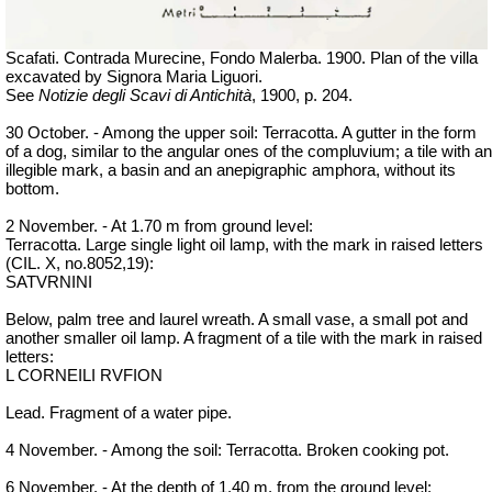
Scafati. Contrada Murecine, Fondo Malerba. 1900. Plan of the villa
excavated by Signora Maria Liguori.
See
Notizie degli Scavi di Antichità
, 1900, p. 204.
30 October. - Among the upper soil: Terracotta. A gutter in the form
of a dog, similar to the angular ones of the compluvium; a tile with an
illegible mark, a basin and an anepigraphic amphora, without its
bottom.
2 November. - At 1.70 m from ground level:
Terracotta. Large single light oil lamp, with the mark in raised letters
(CIL. X, no.8052,19):
SATVRNINI
Below, palm tree and laurel wreath. A small vase, a small
pot
and
another smaller oil lamp. A fragment of a tile with the mark in raised
letters:
L CORNEILI RVFION
Lead. Fragment of a water pipe.
4 November. - Among the soil: Terracotta. Broken cooking pot.
6 November. - At the depth of 1.40 m. from the ground level: