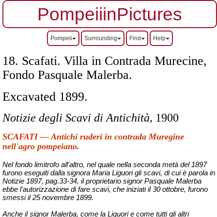
PompeiiinPictures
Pompeii
Surrounding
Find
Help
18. Scafati. Villa in Contrada Murecine,
Fondo Pasquale Malerba.
Excavated 1899.
Notizie degli Scavi di Antichità,
1900
SCAFATI — Antichi ruderi in contrada Muregine
nell'agro pompeiano.
Nel fondo limitrofo all'altro, nel quale nella seconda metà del 1897
furono eseguiti dalla signora Maria Liguori gli scavi, di cui è parola in
Notizie 1897, pag.33-34, il proprietario signor Pasquale Malerba
ebbe l'autorizzazione di fare scavi, che iniziati il 30 ottobre, furono
smessi il 25 novembre 1899.
Anche il signor Malerba, come la Liguori e come tutti gli altri