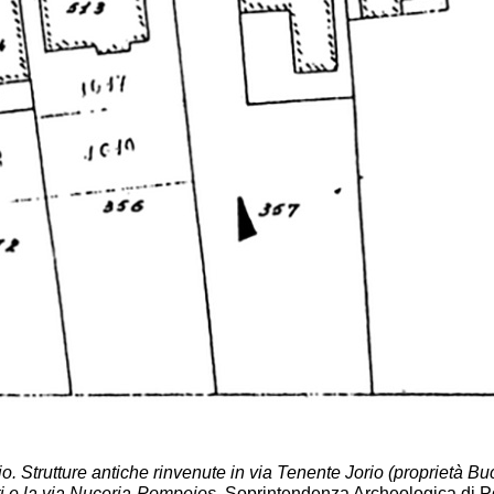
io. Strutture antiche rinvenute in via Tenente Jorio (proprietà B
ti e la via Nuceria-Pompeios,
Soprintendenza Archeologica di Pom