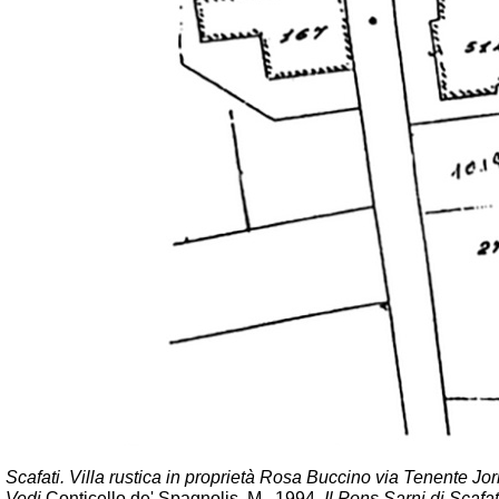
Scafati. Villa rustica in proprietà Rosa Buccino via Tenente Jor
Vedi
Conticello de' Spagnolis, M., 1994.
Il Pons Sarni di Scafa