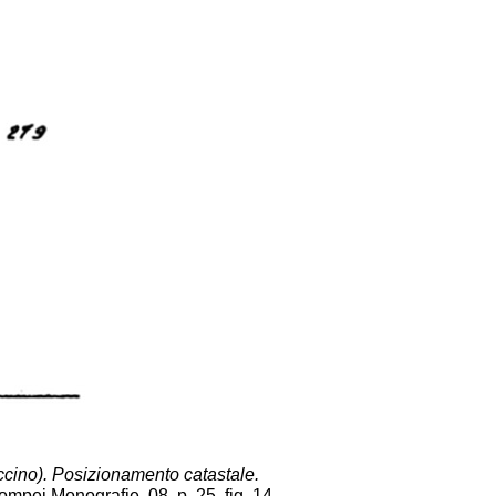
uccino). Posizionamento catastale.
pei Monografie, 08, p. 25, fig. 14.